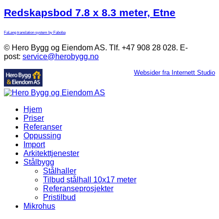
Redskapsbod 7.8 x 8.3 meter, Etne
FaLang translation system by Faboba
© Hero Bygg og Eiendom AS. Tlf. +47 908 28 028. E-
post:
service@herobygg.no
Websider fra Internett Studio
Hjem
Priser
Referanser
Oppussing
Import
Arkitekttjenester
Stålbygg
Stålhaller
Tilbud stålhall 10x17 meter
Referanseprosjekter
Pristilbud
Mikrohus