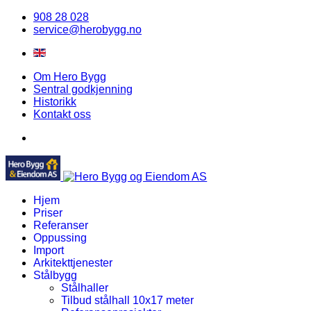
908 28 028
service@herobygg.no
Om Hero Bygg
Sentral godkjenning
Historikk
Kontakt oss
Hjem
Priser
Referanser
Oppussing
Import
Arkitekttjenester
Stålbygg
Stålhaller
Tilbud stålhall 10x17 meter