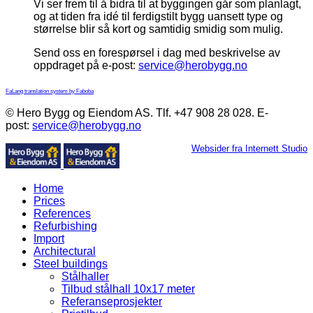
Vi ser frem til å bidra til at byggingen går som planlagt,
og at tiden fra idé til ferdigstilt bygg uansett type og
størrelse blir så kort og samtidig smidig som mulig.
Send oss en forespørsel i dag med beskrivelse av
oppdraget på e-post:
service@herobygg.no
FaLang translation system by Faboba
© Hero Bygg og Eiendom AS. Tlf. +47 908 28 028. E-
post:
service@herobygg.no
Websider fra Internett Studio
Home
Prices
References
Refurbishing
Import
Architectural
Steel buildings
Stålhaller
Tilbud stålhall 10x17 meter
Referanseprosjekter