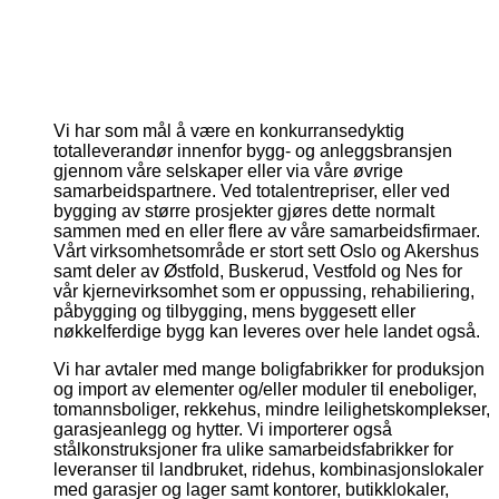
Bjorfarmannsgate7spisestueny
Bjornfarmannsagte7badnytt
Gronnegata11badny
Gronnegata11kjokkenny
Gronnegata11stueny
Holmboesgate1kjokkenny
Holmboesgate1stueny
Torjusbakken17dkjokken
Torjusbakken17dspis
Torjusbakken17ds
Torjusbakken17
Wilhelmsgat
Wilhelms
Vi har som mål å være en konkurransedyktig
totalleverandør innenfor bygg- og anleggsbransjen
gjennom våre selskaper eller via våre øvrige
samarbeidspartnere. Ved totalentrepriser, eller ved
bygging av større prosjekter gjøres dette normalt
sammen med en eller flere av våre samarbeidsfirmaer.
Vårt virksomhetsområde er stort sett Oslo og Akershus
samt deler av Østfold, Buskerud, Vestfold og Nes for
vår kjernevirksomhet som er oppussing, rehabiliering,
påbygging og tilbygging, mens byggesett eller
nøkkelferdige bygg kan leveres over hele landet også.
Vi har avtaler med mange boligfabrikker for produksjon
og import av elementer og/eller moduler til eneboliger,
tomannsboliger, rekkehus, mindre leilighetskomplekser,
garasjeanlegg og hytter. Vi importerer også
stålkonstruksjoner fra ulike samarbeidsfabrikker for
leveranser til landbruket, ridehus, kombinasjonslokaler
med garasjer og lager samt kontorer, butikklokaler,