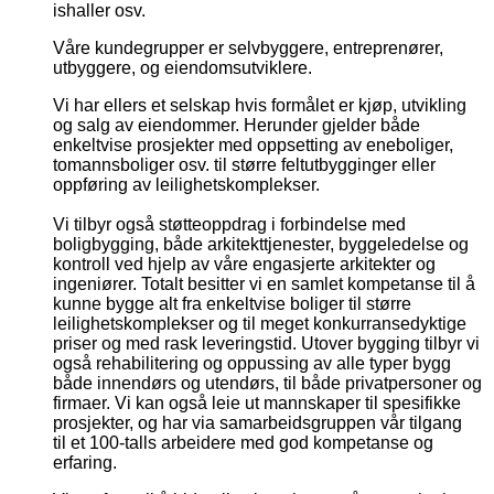
ishaller osv.
Våre kundegrupper er selvbyggere, entreprenører,
utbyggere, og eiendomsutviklere.
Vi har ellers et selskap hvis formålet er kjøp, utvikling
og salg av eiendommer. Herunder gjelder både
enkeltvise prosjekter med oppsetting av eneboliger,
tomannsboliger osv. til større feltutbygginger eller
oppføring av leilighetskomplekser.
Vi tilbyr også støtteoppdrag i forbindelse med
boligbygging, både arkitekttjenester, byggeledelse og
kontroll ved hjelp av våre engasjerte arkitekter og
ingeniører. Totalt besitter vi en samlet kompetanse til å
kunne bygge alt fra enkeltvise boliger til større
leilighetskomplekser og til meget konkurransedyktige
priser og med rask leveringstid. Utover bygging tilbyr vi
også rehabilitering og oppussing av alle typer bygg
både innendørs og utendørs, til både privatpersoner og
firmaer. Vi kan også leie ut mannskaper til spesifikke
prosjekter, og har via samarbeidsgruppen vår tilgang
til et 100-talls arbeidere med god kompetanse og
erfaring.