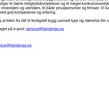
iger til større leilighetskomplekser og til meget konkurransedykt
innendørs og utendørs, til både privatpersoner og firmaer. Vi ka
e med god kompetanse og erfaring.
g at tiden fra idé til ferdigstilt bygg uansett type og størrelse bl
aget på e-post:
service@herobygg.no
vice@herobygg.no