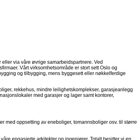
 eller via våre øvrige samarbeidspartnere. Ved
sfirmaer. Vårt virksomhetsområde er stort sett Oslo og
bygging og tilbygging, mens byggesett eller nøkkelferdige
oliger, rekkehus, mindre leilighetskomplekser, garasjeanlegg
binasjonslokaler med garasjer og lager samt kontorer,
ter med oppsetting av eneboliger, tomannsboliger osv. til større
åre engasjerte arkitekter og ingeniører. Totalt besitter vi en