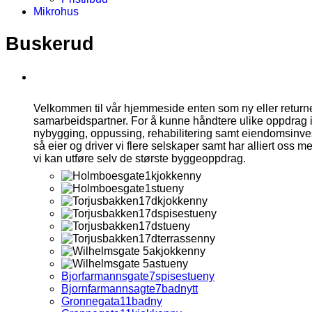
Mikrohus
Buskerud
Velkommen til vår hjemmeside enten som ny eller retur
samarbeidspartner. For å kunne håndtere ulike oppdrag 
nybygging, oppussing, rehabilitering samt eiendomsinvest
så eier og driver vi flere selskaper samt har alliert oss 
vi kan utføre selv de største byggeoppdrag.
Bjorfarmannsgate7spisestueny
Bjornfarmannsagte7badnytt
Gronnegata11badny