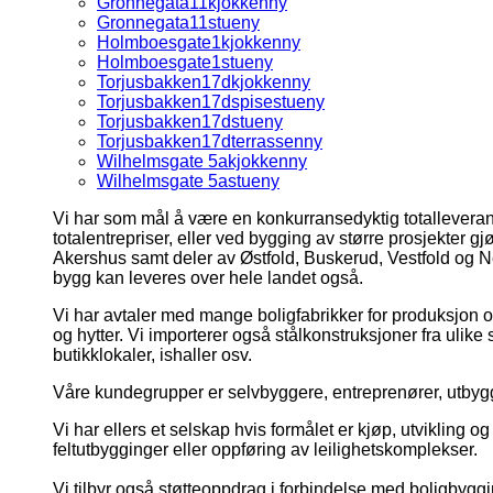
Gronnegata11kjokkenny
Gronnegata11stueny
Holmboesgate1kjokkenny
Holmboesgate1stueny
Torjusbakken17dkjokkenny
Torjusbakken17dspisestueny
Torjusbakken17dstueny
Torjusbakken17dterrassenny
Wilhelmsgate 5akjokkenny
Wilhelmsgate 5astueny
Vi har som mål å være en konkurransedyktig totallevera
totalentrepriser, eller ved bygging av større prosjekter 
Akershus samt deler av Østfold, Buskerud, Vestfold og Ne
bygg kan leveres over hele landet også.
Vi har avtaler med mange boligfabrikker for produksjon o
og hytter. Vi importerer også stålkonstruksjoner fra ulik
butikklokaler, ishaller osv.
Våre kundegrupper er selvbyggere, entreprenører, utbyg
Vi har ellers et selskap hvis formålet er kjøp, utvikling
feltutbygginger eller oppføring av leilighetskomplekser.
Vi tilbyr også støtteoppdrag i forbindelse med boligbyggin