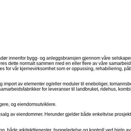
ndør innenfor bygg- og anleggsbransjen gjennom våre selskaper
gjøres dette normalt sammen med en eller flere av våre samarbeid
s for vår kjernevirksomhet som er oppussing, rehabiliering, på
g import av elementer og/eller moduler til eneboliger, tomannsb
e samarbeidsfabrikker for leveranser til landbruket, ridehus, kom
gere, og eiendomsutviklere.
 og salg av eiendommer. Herunder gjelder både enkeltvise prosjek
g, både arkitekttjenester, byggeledelse og kontroll ved hjelp av v