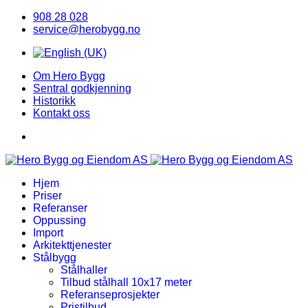
908 28 028
service@herobygg.no
Om Hero Bygg
Sentral godkjenning
Historikk
Kontakt oss
Hjem
Priser
Referanser
Oppussing
Import
Arkitekttjenester
Stålbygg
Stålhaller
Tilbud stålhall 10x17 meter
Referanseprosjekter
Pristilbud