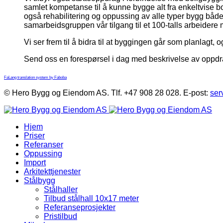
samlet kompetanse til å kunne bygge alt fra enkeltvise bol
også rehabilitering og oppussing av alle typer bygg både 
samarbeidsgruppen vår tilgang til et 100-talls arbeider
Vi ser frem til å bidra til at byggingen går som planlagt, o
Send oss en forespørsel i dag med beskrivelse av oppdr
FaLang translation system by Faboba
© Hero Bygg og Eiendom AS. Tlf. +47 908 28 028. E-post:
ser
Hjem
Priser
Referanser
Oppussing
Import
Arkitekttjenester
Stålbygg
Stålhaller
Tilbud stålhall 10x17 meter
Referanseprosjekter
Pristilbud