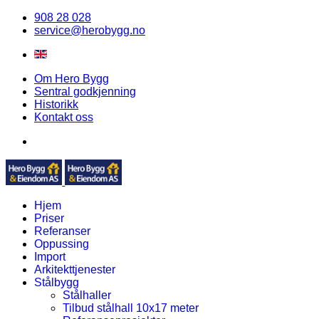
908 28 028
service@herobygg.no
Om Hero Bygg
Sentral godkjenning
Historikk
Kontakt oss
Hjem
Priser
Referanser
Oppussing
Import
Arkitekttjenester
Stålbygg
Stålhaller
Tilbud stålhall 10x17 meter