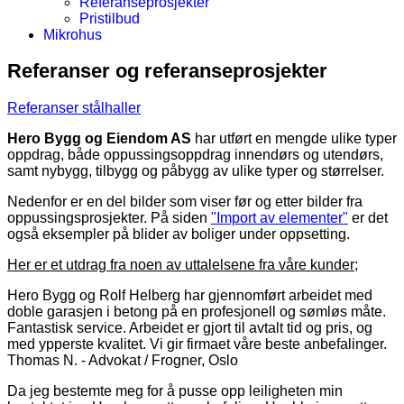
Referanseprosjekter
Pristilbud
Mikrohus
Referanser og referanseprosjekter
Referanser stålhaller
Hero Bygg og Eiendom AS
har utført en mengde ulike typer
oppdrag, både oppussingsoppdrag innendørs og utendørs,
samt nybygg, tilbygg og påbygg av ulike typer og størrelser.
Nedenfor er en del bilder som viser før og etter bilder fra
oppussingsprosjekter. På siden
"Import av elementer"
er det
også eksempler på blider av boliger under oppsetting.
Her er et utdrag fra noen av uttalelsene fra våre kunder
;
Hero Bygg og Rolf Helberg har gjennomført arbeidet med
doble garasjen i betong på en profesjonell og sømløs måte.
Fantastisk service. Arbeidet er gjort til avtalt tid og pris, og
med ypperste kvalitet. Vi gir firmaet våre beste anbefalinger.
Thomas N. - Advokat / Frogner, Oslo
Da jeg bestemte meg for å pusse opp leiligheten min