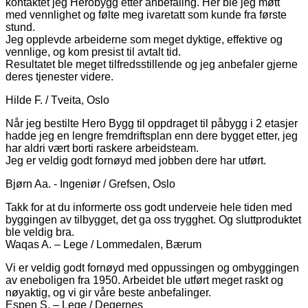
kontaktet jeg Herobygg etter anbefaling. Her ble jeg møtt
med vennlighet og følte meg ivaretatt som kunde fra første
stund.
Jeg opplevde arbeiderne som meget dyktige, effektive og
vennlige, og kom presist til avtalt tid.
Resultatet ble meget tilfredsstillende og jeg anbefaler gjerne
deres tjenester videre.
Hilde F. / Tveita, Oslo
Når jeg bestilte Hero Bygg til oppdraget til påbygg i 2 etasjer
hadde jeg en lengre fremdriftsplan enn dere bygget etter, jeg
har aldri vært borti raskere arbeidsteam.
Jeg er veldig godt fornøyd med jobben dere har utført.
Bjørn Aa. - Ingeniør / Grefsen, Oslo
Takk for at du informerte oss godt underveie hele tiden med
byggingen av tilbygget, det ga oss trygghet. Og sluttproduktet
ble veldig bra.
Waqas A. – Lege / Lommedalen, Bærum
Vi er veldig godt fornøyd med oppussingen og ombyggingen
av eneboligen fra 1950. Arbeidet ble utført meget raskt og
nøyaktig, og vi gir våre beste anbefalinger.
Espen S. – Lege / Degernes