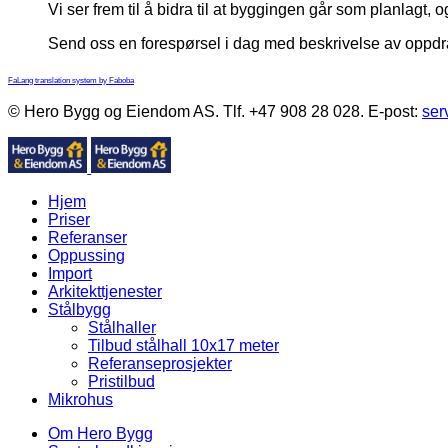
Vi ser frem til å bidra til at byggingen går som planlagt, o
Send oss en forespørsel i dag med beskrivelse av oppdr
FaLang translation system by Faboba
© Hero Bygg og Eiendom AS. Tlf. +47 908 28 028. E-post:
ser
Hjem
Priser
Referanser
Oppussing
Import
Arkitekttjenester
Stålbygg
Stålhaller
Tilbud stålhall 10x17 meter
Referanseprosjekter
Pristilbud
Mikrohus
Om Hero Bygg