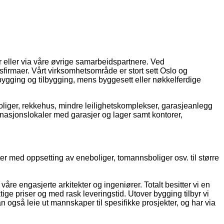
ny
estueny
tueny
dterrassenny
e 5akjokkenny
gate 5astueny
 eller via våre øvrige samarbeidspartnere. Ved
sfirmaer. Vårt virksomhetsområde er stort sett Oslo og
bygging og tilbygging, mens byggesett eller nøkkelferdige
oliger, rekkehus, mindre leilighetskomplekser, garasjeanlegg
binasjonslokaler med garasjer og lager samt kontorer,
ter med oppsetting av eneboliger, tomannsboliger osv. til større
åre engasjerte arkitekter og ingeniører. Totalt besitter vi en
ige priser og med rask leveringstid. Utover bygging tilbyr vi
n også leie ut mannskaper til spesifikke prosjekter, og har via