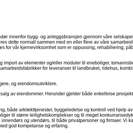
Bjorfarmannsgate7spisestueny
Bjornfarmannsagte7badnytt
Gronnegata11badny
Gronnegata11kjokkenny
Gronnegata11stueny
Holmboesgate1kjokkenny
Holmboesgate1stueny
Torjusbakken17dkjokken
Torjusbakken17dspis
Torjusbakken17ds
Torjusbakken17
Wilhelmsgat
Wilhelms
ndør innenfor bygg- og anleggsbransjen gjennom våre selskaper
gjøres dette normalt sammen med en eller flere av våre samarbeid
s for vår kjernevirksomhet som er oppussing, rehabiliering, på
g import av elementer og/eller moduler til eneboliger, tomannsb
e samarbeidsfabrikker for leveranser til landbruket, ridehus, kom
gere, og eiendomsutviklere.
 og salg av eiendommer. Herunder gjelder både enkeltvise prosjek
g, både arkitekttjenester, byggeledelse og kontroll ved hjelp av v
iger til større leilighetskomplekser og til meget konkurransedykt
innendørs og utendørs, til både privatpersoner og firmaer. Vi ka
e med god kompetanse og erfaring.