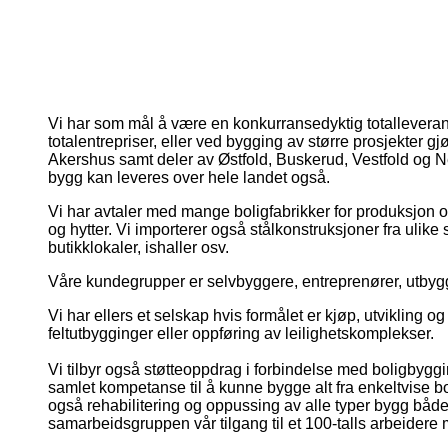
Vi har som mål å være en konkurransedyktig totallevera
totalentrepriser, eller ved bygging av større prosjekter 
Akershus samt deler av Østfold, Buskerud, Vestfold og Ne
bygg kan leveres over hele landet også.
Vi har avtaler med mange boligfabrikker for produksjon o
og hytter. Vi importerer også stålkonstruksjoner fra ulik
butikklokaler, ishaller osv.
Våre kundegrupper er selvbyggere, entreprenører, utbyg
Vi har ellers et selskap hvis formålet er kjøp, utvikling
feltutbygginger eller oppføring av leilighetskomplekser.
Vi tilbyr også støtteoppdrag i forbindelse med boligbyggin
samlet kompetanse til å kunne bygge alt fra enkeltvise bol
også rehabilitering og oppussing av alle typer bygg både 
samarbeidsgruppen vår tilgang til et 100-talls arbeider