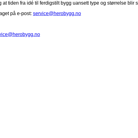
g at tiden fra idé til ferdigstilt bygg uansett type og størrelse bl
aget på e-post:
service@herobygg.no
vice@herobygg.no