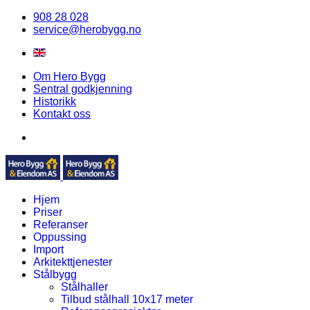
908 28 028
service@herobygg.no
Om Hero Bygg
Sentral godkjenning
Historikk
Kontakt oss
Hjem
Priser
Referanser
Oppussing
Import
Arkitekttjenester
Stålbygg
Stålhaller
Tilbud stålhall 10x17 meter