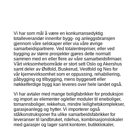
Bjorfarmannsgate7spisestueny
Bjornfarmannsagte7badnytt
Gronnegata11badny
Gronnegata11kjokkenny
Gronnegata11stueny
Holmboesgate1kjokkenny
Holmboesgate1stueny
Torjusbakken17dkjokken
Torjusbakken17dspis
Torjusbakken17ds
Torjusbakken17
Wilhelmsgat
Wilhelms
Vi har som mål å være en konkurransedyktig
totalleverandør innenfor bygg- og anleggsbransjen
gjennom våre selskaper eller via våre øvrige
samarbeidspartnere. Ved totalentrepriser, eller ved
bygging av større prosjekter gjøres dette normalt
sammen med en eller flere av våre samarbeidsfirmaer.
Vårt virksomhetsområde er stort sett Oslo og Akershus
samt deler av Østfold, Buskerud, Vestfold og Nes for
vår kjernevirksomhet som er oppussing, rehabiliering,
påbygging og tilbygging, mens byggesett eller
nøkkelferdige bygg kan leveres over hele landet også.
Vi har avtaler med mange boligfabrikker for produksjon
og import av elementer og/eller moduler til eneboliger,
tomannsboliger, rekkehus, mindre leilighetskomplekser,
garasjeanlegg og hytter. Vi importerer også
stålkonstruksjoner fra ulike samarbeidsfabrikker for
leveranser til landbruket, ridehus, kombinasjonslokaler
med garasjer og lager samt kontorer, butikklokaler,