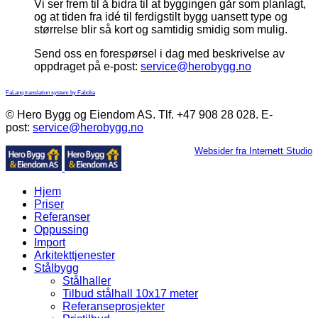
Vi ser frem til å bidra til at byggingen går som planlagt,
og at tiden fra idé til ferdigstilt bygg uansett type og
størrelse blir så kort og samtidig smidig som mulig.
Send oss en forespørsel i dag med beskrivelse av
oppdraget på e-post:
service@herobygg.no
FaLang translation system by Faboba
© Hero Bygg og Eiendom AS. Tlf. +47 908 28 028. E-
post:
service@herobygg.no
Websider fra Internett Studio
Hjem
Priser
Referanser
Oppussing
Import
Arkitekttjenester
Stålbygg
Stålhaller
Tilbud stålhall 10x17 meter
Referanseprosjekter