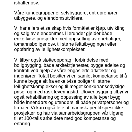
ishaller osv.
Våre kundegrupper er selvbyggere, entreprenører,
utbyggere, og eiendomsutviklere.
Vi har ellers et selskap hvis formålet er kjøp, utvikling
og salg av eiendommer. Herunder gjelder både
enkeltvise prosjekter med oppsetting av eneboliger,
tomannsboliger osv. til større feltutbygginger eller
oppføring av leilighetskomplekser.
Vi tilbyr også støtteoppdrag i forbindelse med
boligbygging, både arkitekttjenester, byggeledelse og
kontroll ved hjelp av våre engasjerte arkitekter og
ingeniører. Totalt besitter vi en samlet kompetanse til å
kunne bygge alt fra enkeltvise boliger til større
leilighetskomplekser og til meget konkurransedyktige
priser og med rask leveringstid. Utover bygging tilbyr vi
også rehabilitering og oppussing av alle typer bygg
både innendørs og utendørs, til både privatpersoner og
firmaer. Vi kan også leie ut mannskaper til spesifikke
prosjekter, og har via samarbeidsgruppen vår tilgang
til et 100-talls arbeidere med god kompetanse og
erfaring.