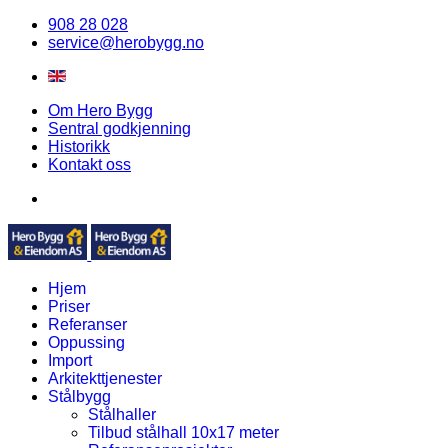
908 28 028
service@herobygg.no
Om Hero Bygg
Sentral godkjenning
Historikk
Kontakt oss
Hjem
Priser
Referanser
Oppussing
Import
Arkitekttjenester
Stålbygg
Stålhaller
Tilbud stålhall 10x17 meter