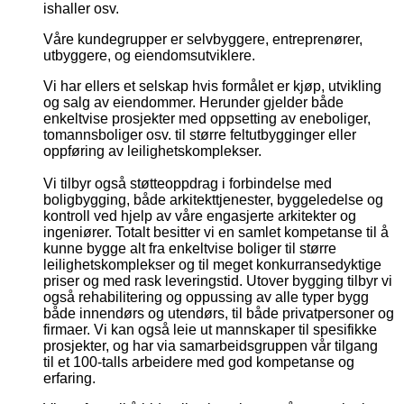
ishaller osv.
Våre kundegrupper er selvbyggere, entreprenører,
utbyggere, og eiendomsutviklere.
Vi har ellers et selskap hvis formålet er kjøp, utvikling
og salg av eiendommer. Herunder gjelder både
enkeltvise prosjekter med oppsetting av eneboliger,
tomannsboliger osv. til større feltutbygginger eller
oppføring av leilighetskomplekser.
Vi tilbyr også støtteoppdrag i forbindelse med
boligbygging, både arkitekttjenester, byggeledelse og
kontroll ved hjelp av våre engasjerte arkitekter og
ingeniører. Totalt besitter vi en samlet kompetanse til å
kunne bygge alt fra enkeltvise boliger til større
leilighetskomplekser og til meget konkurransedyktige
priser og med rask leveringstid. Utover bygging tilbyr vi
også rehabilitering og oppussing av alle typer bygg
både innendørs og utendørs, til både privatpersoner og
firmaer. Vi kan også leie ut mannskaper til spesifikke
prosjekter, og har via samarbeidsgruppen vår tilgang
til et 100-talls arbeidere med god kompetanse og
erfaring.