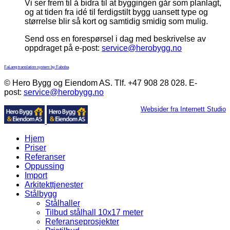
Vi ser frem til å bidra til at byggingen går som planlagt,
og at tiden fra idé til ferdigstilt bygg uansett type og
størrelse blir så kort og samtidig smidig som mulig.
Send oss en forespørsel i dag med beskrivelse av
oppdraget på e-post:
service@herobygg.no
FaLang translation system by Faboba
© Hero Bygg og Eiendom AS. Tlf. +47 908 28 028. E-
post:
service@herobygg.no
Websider fra Internett Studio
Hjem
Priser
Referanser
Oppussing
Import
Arkitekttjenester
Stålbygg
Stålhaller
Tilbud stålhall 10x17 meter
Referanseprosjekter