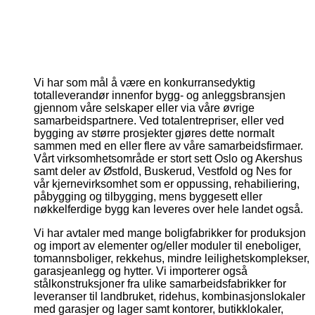
Bjorfarmannsgate7spisestueny
Bjornfarmannsagte7badnytt
Gronnegata11badny
Gronnegata11kjokkenny
Gronnegata11stueny
Holmboesgate1kjokkenny
Holmboesgate1stueny
Torjusbakken17dkjokken
Torjusbakken17dspis
Torjusbakken17ds
Torjusbakken17
Wilhelmsgat
Wilhelms
Vi har som mål å være en konkurransedyktig
totalleverandør innenfor bygg- og anleggsbransjen
gjennom våre selskaper eller via våre øvrige
samarbeidspartnere. Ved totalentrepriser, eller ved
bygging av større prosjekter gjøres dette normalt
sammen med en eller flere av våre samarbeidsfirmaer.
Vårt virksomhetsområde er stort sett Oslo og Akershus
samt deler av Østfold, Buskerud, Vestfold og Nes for
vår kjernevirksomhet som er oppussing, rehabiliering,
påbygging og tilbygging, mens byggesett eller
nøkkelferdige bygg kan leveres over hele landet også.
Vi har avtaler med mange boligfabrikker for produksjon
og import av elementer og/eller moduler til eneboliger,
tomannsboliger, rekkehus, mindre leilighetskomplekser,
garasjeanlegg og hytter. Vi importerer også
stålkonstruksjoner fra ulike samarbeidsfabrikker for
leveranser til landbruket, ridehus, kombinasjonslokaler
med garasjer og lager samt kontorer, butikklokaler,