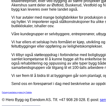
totalentrepriser, eller ved bygging av større prosjekter 
Akershus samt deler av Østfold, Buskerud, Vestfold og Ne
bygg kan leveres over hele landet også.
Vi har avtaler med mange boligfabrikker for produksjon o
og hytter. Vi importerer også stålkonstruksjoner fra ulik
butikklokaler, ishaller osv.
Våre kundegrupper er selvbyggere, entreprenører, utbyg
Vi har ellers et selskap hvis formålet er kjøp, utvikling
feltutbygginger eller oppføring av leilighetskomplekser.
Vi tilbyr også støtteoppdrag i forbindelse med boligbyggin
samlet kompetanse til å kunne bygge alt fra enkeltvise bol
også rehabilitering og oppussing av alle typer bygg både 
samarbeidsgruppen vår tilgang til et 100-talls arbeider
Vi ser frem til å bidra til at byggingen går som planlagt, o
Send oss en forespørsel i dag med beskrivelse av oppdr
FaLang translation system by Faboba
© Hero Bygg og Eiendom AS. Tlf. +47 908 28 028. E-post:
ser