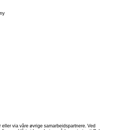
ny
estueny
tueny
dterrassenny
e 5akjokkenny
gate 5astueny
 eller via våre øvrige samarbeidspartnere. Ved