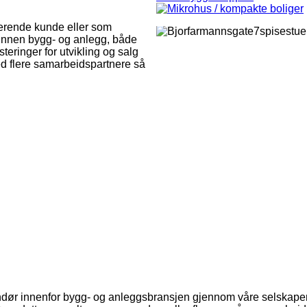
nerende kunde eller som
innen bygg- og anlegg, både
eringer for utvikling og salg
med flere samarbeidspartnere så
Bjorfarmannsgate7spisestueny
Bjornfarmannsagte7badnytt
Gronnegata11badny
Gronnegata11kjokkenny
Gronnegata11stueny
Holmboesgate1kjokkenny
Holmboesgate1stueny
Torjusbakken17dkjokken
Torjusbakken17dspis
Torjusbakken17ds
Torjusbakken17
Wilhelmsgat
Wilhelms
ndør innenfor bygg- og anleggsbransjen gjennom våre selskaper