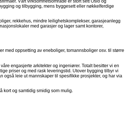
sfirmaer. Vårt virksomhetsområde er stort sett Oslo og
bygging og tilbygging, mens byggesett eller nøkkelferdige
oliger, rekkehus, mindre leilighetskomplekser, garasjeanlegg
binasjonslokaler med garasjer og lager samt kontorer,
ter med oppsetting av eneboliger, tomannsboliger osv. til større
åre engasjerte arkitekter og ingeniører. Totalt besitter vi en
ige priser og med rask leveringstid. Utover bygging tilbyr vi
n også leie ut mannskaper til spesifikke prosjekter, og har via
ir så kort og samtidig smidig som mulig.