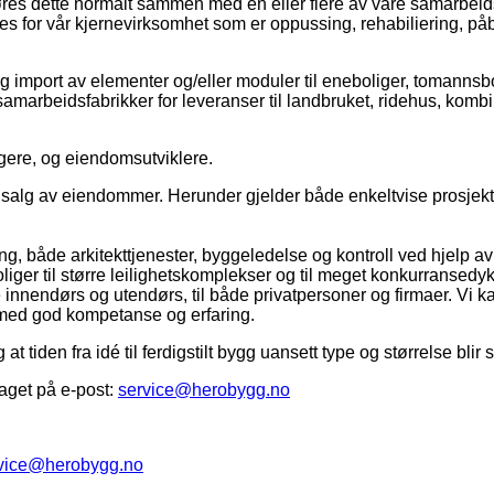
gjøres dette normalt sammen med en eller flere av våre samarbeid
s for vår kjernevirksomhet som er oppussing, rehabiliering, på
g import av elementer og/eller moduler til eneboliger, tomannsb
e samarbeidsfabrikker for leveranser til landbruket, ridehus, kom
gere, og eiendomsutviklere.
 og salg av eiendommer. Herunder gjelder både enkeltvise prosjek
g, både arkitekttjenester, byggeledelse og kontroll ved hjelp av v
iger til større leilighetskomplekser og til meget konkurransedykt
innendørs og utendørs, til både privatpersoner og firmaer. Vi ka
e med god kompetanse og erfaring.
g at tiden fra idé til ferdigstilt bygg uansett type og størrelse bl
aget på e-post:
service@herobygg.no
vice@herobygg.no