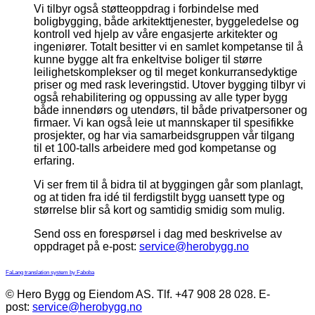
Vi tilbyr også støtteoppdrag i forbindelse med
boligbygging, både arkitekttjenester, byggeledelse og
kontroll ved hjelp av våre engasjerte arkitekter og
ingeniører. Totalt besitter vi en samlet kompetanse til å
kunne bygge alt fra enkeltvise boliger til større
leilighetskomplekser og til meget konkurransedyktige
priser og med rask leveringstid. Utover bygging tilbyr vi
også rehabilitering og oppussing av alle typer bygg
både innendørs og utendørs, til både privatpersoner og
firmaer. Vi kan også leie ut mannskaper til spesifikke
prosjekter, og har via samarbeidsgruppen vår tilgang
til et 100-talls arbeidere med god kompetanse og
erfaring.
Vi ser frem til å bidra til at byggingen går som planlagt,
og at tiden fra idé til ferdigstilt bygg uansett type og
størrelse blir så kort og samtidig smidig som mulig.
Send oss en forespørsel i dag med beskrivelse av
oppdraget på e-post:
service@herobygg.no
FaLang translation system by Faboba
© Hero Bygg og Eiendom AS. Tlf. +47 908 28 028. E-
post:
service@herobygg.no