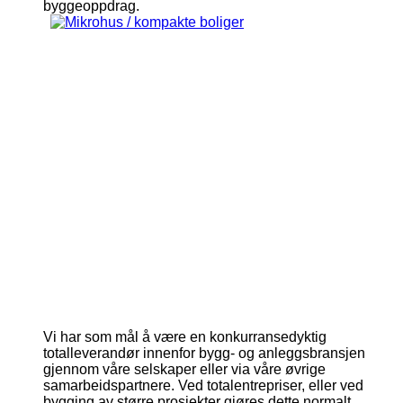
byggeoppdrag.
Bjorfarmannsgate7spisestueny
Bjornfarmannsagte7badnytt
Gronnegata11badny
Gronnegata11kjokkenny
Gronnegata11stueny
Holmboesgate1kjokkenny
Holmboesgate1stueny
Torjusbakken17dkjokken
Torjusbakken17dspis
Torjusbakken17ds
Torjusbakken17
Wilhelmsgat
Wilhelms
Vi har som mål å være en konkurransedyktig
totalleverandør innenfor bygg- og anleggsbransjen
gjennom våre selskaper eller via våre øvrige
samarbeidspartnere. Ved totalentrepriser, eller ved
bygging av større prosjekter gjøres dette normalt