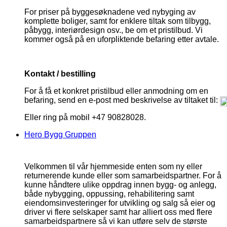
For priser på byggesøknadene ved nybyging av
komplette boliger, samt for enklere tiltak som tilbygg,
påbygg, interiørdesign osv., be om et pristilbud. Vi
kommer også på en uforpliktende befaring etter avtale.
Kontakt / bestilling
For å få et konkret pristilbud eller anmodning om en
befaring, send en e-post med beskrivelse av tiltaket til:
Eller ring på mobil +47 90828028.
Hero Bygg Gruppen
Velkommen til vår hjemmeside enten som ny eller
returnerende kunde eller som samarbeidspartner. For å
kunne håndtere ulike oppdrag innen bygg- og anlegg,
både nybygging, oppussing, rehabilitering samt
eiendomsinvesteringer for utvikling og salg så eier og
driver vi flere selskaper samt har alliert oss med flere
samarbeidspartnere så vi kan utføre selv de største