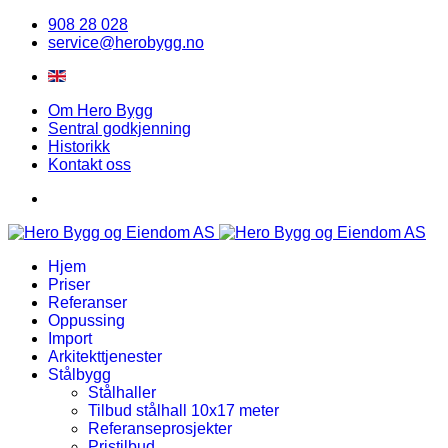
908 28 028
service@herobygg.no
Om Hero Bygg
Sentral godkjenning
Historikk
Kontakt oss
Hjem
Priser
Referanser
Oppussing
Import
Arkitekttjenester
Stålbygg
Stålhaller
Tilbud stålhall 10x17 meter
Referanseprosjekter
Pristilbud