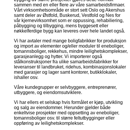
sammen med en eller flere av våre samarbeidsfirmaer.
Vårt virksomhetsområde er stort sett Oslo og Akershus
samt deler av Østfold, Buskerud, Vestfold og Nes for
vår kjernevirksomhet som er oppussing, rehabiliering,
påbygging og tilbygging, mens byggesett eller
nøkkelferdige bygg kan leveres over hele landet også.
Vi har avtaler med mange boligfabrikker for produksjon
og import av elementer og/eller moduler til eneboliger,
tomannsboliger, rekkehus, mindre leilighetskomplekser,
garasjeanlegg og hytter. Vi importerer også
stålkonstruksjoner fra ulike samarbeidsfabrikker for
leveranser til landbruket, ridehus, kombinasjonslokaler
med garasjer og lager samt kontorer, butikklokaler,
ishaller osv.
Våre kundegrupper er selvbyggere, entreprenører,
utbyggere, og eiendomsutviklere.
Vi har ellers et selskap hvis formålet er kjøp, utvikling
og salg av eiendommer. Herunder gjelder både
enkeltvise prosjekter med oppsetting av eneboliger,
tomannsboliger osv. til større feltutbygginger eller
oppføring av leilighetskomplekser.