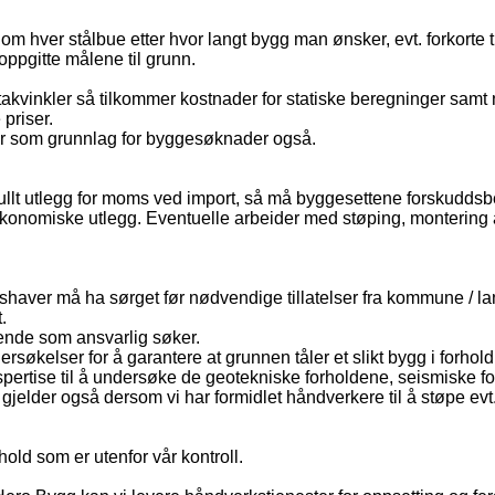
m hver stålbue etter hvor langt bygg man ønsker, evt. forkorte 
 oppgitte målene til grunn.
akvinkler så tilkommer kostnader for statiske beregninger samt 
priser.
nger som grunnlag for byggesøknader også.
ullt utlegg for moms ved import, så må byggesettene forskuddsbe
 økonomiske utlegg. Eventuelle arbeider med støping, montering 
akshaver må ha sørget før nødvendige tillatelser fra kommune / 
.
arende som ansvarlig søker.
dersøkelser for å garantere at grunnen tåler et slikt bygg i forh
ertise til å undersøke de geotekniske forholdene, seismiske for
gjelder også dersom vi har formidlet håndverkere til å støpe evt
hold som er utenfor vår kontroll.