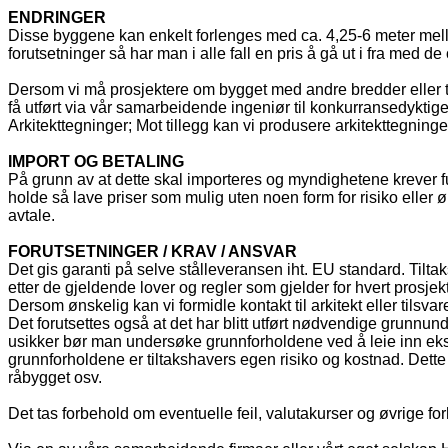
ENDRINGER
Disse byggene kan enkelt forlenges med ca. 4,25-6 meter mello
forutsetninger så har man i alle fall en pris å gå ut i fra med de
Dersom vi må prosjektere om bygget med andre bredder eller t
få utført via vår samarbeidende ingeniør til konkurransedyktige 
Arkitekttegninger; Mot tillegg kan vi produsere arkitekttegni
IMPORT OG BETALING
På grunn av at dette skal importeres og myndighetene krever f
holde så lave priser som mulig uten noen form for risiko eller
avtale.
FORUTSETNINGER / KRAV / ANSVAR
Det gis garanti på selve stålleveransen iht. EU standard. Tilt
etter de gjeldende lover og regler som gjelder for hvert prosjekt
Dersom ønskelig kan vi formidle kontakt til arkitekt eller tilsv
Det forutsettes også at det har blitt utført nødvendige grunnun
usikker bør man undersøke grunnforholdene ved å leie inn eksp
grunnforholdene er tiltakshavers egen risiko og kostnad. Dette 
råbygget osv.
Det tas forbehold om eventuelle feil, valutakurser og øvrige for