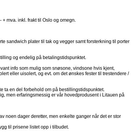
- + mva. inkl. frakt til Oslo og omegn.
te sandwich plater til tak og vegger samt forsterkning til porter
stilling og endelig på betalingstidspunktet.
levant info som mulig som snøsone, vindsone hvis kjent,
t eller uisolert, og evt. om det ønskes fester til trestendere /
te ta en del forbehold om på bestillingstidspunktet.
lig, men erfaringsmessig er vår hovedprodusent i Litauen på
 av noen dager deretter, men enkelte ganger når det er stor
g til prisene listet opp i tilbudet.