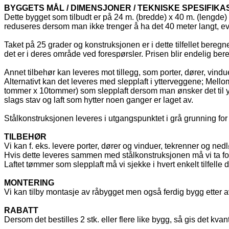
BYGGETS MÅL / DIMENSJONER / TEKNISKE SPESIFIK
Dette bygget som tilbudt er på 24 m. (bredde) x 40 m. (lengd
reduseres dersom man ikke trenger å ha det 40 meter langt, ev
Taket på 25 grader og konstruksjonen er i dette tilfellet bereg
det er i deres område ved forespørsler. Prisen blir endelig beregn
Annet tilbehør kan leveres mot tillegg, som porter, dører, vind
Alternativt kan det leveres med slepplaft i ytterveggene; Mellom 
tommer x 10tommer) som slepplaft dersom man ønsker det til ytt
slags stav og laft som hytter noen ganger er laget av.
Stålkonstruksjonen leveres i utgangspunktet i grå grunning for 
TILBEHØR
Vi kan f. eks. levere porter, dører og vinduer, tekrenner og nedl
Hvis dette leveres sammen med stålkonstruksjonen må vi ta for
Laftet tømmer som slepplaft må vi sjekke i hvert enkelt tilfelle
MONTERING
Vi kan tilby montasje av råbygget men også ferdig bygg etter av
RABATT
Dersom det bestilles 2 stk. eller flere like bygg, så gis det kv