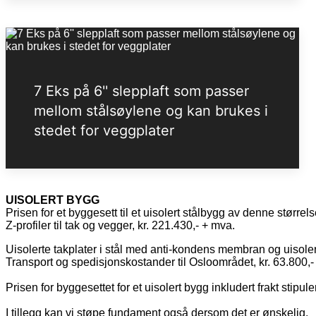
7 Eks på 6'' slepplaft som passer
mellom stålsøylene og kan brukes i
stedet for veggplater
UISOLERT BYGG
Prisen for et byggesett til et uisolert stålbygg av denne større
Z-profiler til tak og vegger, kr. 221.430,- + mva.
Uisolerte takplater i stål med anti-kondens membran og uisolert
Transport og spedisjonskostander til Osloområdet, kr. 63.800,- +
Prisen for byggesettet for et uisolert bygg inkludert frakt stipuler
I tillegg kan vi støpe fundament også dersom det er ønskelig.