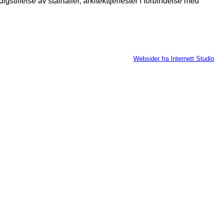
stillelse av stålhaller, arkitekttjenester i forbindelse med
Websider fra Internett Studio