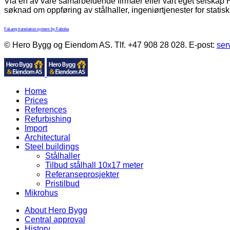
Via en av våre samarbeidende firmaer eller vårt eget selskap He
søknad om oppføring av stålhaller, ingeniørtjenester for statisk
FaLang translation system by Faboba
© Hero Bygg og Eiendom AS. Tlf. +47 908 28 028. E-post:
ser
Home
Prices
References
Refurbishing
Import
Architectural
Steel buildings
Stålhaller
Tilbud stålhall 10x17 meter
Referanseprosjekter
Pristilbud
Mikrohus
About Hero Bygg
Central approval
History