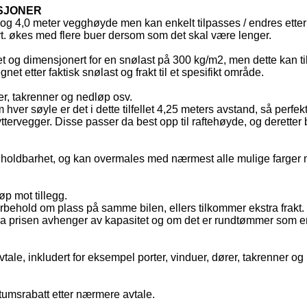
ASJONER
e) og 4,0 meter vegghøyde men kan enkelt tilpasses / endres et
t. økes med flere buer dersom som det skal være lenger.
net og dimensjonert for en snølast på 300 kg/m2, men dette kan ti
et etter faktisk snølast og frakt til et spesifikt område.
uer, takrenner og nedløp osv.
hver søyle er det i dette tilfellet 4,25 meters avstand, så perfek
ervegger. Disse passer da best opp til raftehøyde, og deretter 
holdbarhet, og kan overmales med nærmest alle mulige farger mot 
øp mot tillegg.
behold om plass på samme bilen, ellers tilkommer ekstra frakt.
 da prisen avhenger av kapasitet og om det er rundtømmer som er la
tale, inkludert for eksempel porter, vinduer, dører, takrenner o
antumsrabatt etter nærmere avtale.