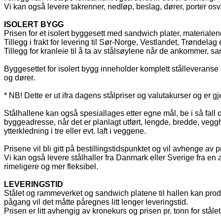
Vi kan også levere takrenner, nedløp, beslag, dører, porter osv. 
ISOLERT BYGG
Prisen for et isolert byggesett med sandwich plater, materialene t
Tillegg i frakt for levering til Sør-Norge, Vestlandet, Trøndelag
Tillegg for kranleie til å ta av stålsøylene når de ankommer, sa
Byggesettet for isolert bygg inneholder komplett stålleveranse av
og dører.
* NB! Dette er ut ifra dagens stålpriser og valutakurser og er gj
Stålhallene kan også spesiallages etter egne mål, be i så fall
byggeadresse, når det er planlagt utført, lengde, bredde, vegghø
ytterkledning i tre eller evt. laft i veggene.
Prisene vil bli gitt på bestillingstidspunktet og vil avhenge av
Vi kan også levere stålhaller fra Danmark eller Sverige fra e
rimeligere og mer fleksibel.
LEVERINGSTID
Stålet og rammeverket og sandwich platene til hallen kan produ
pågang vil det måtte påregnes litt lenger leveringstid.
Prisen er litt avhengig av kronekurs og prisen pr. tonn for stålet