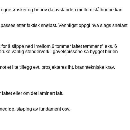
ter egne ønsker og behov da avstanden mellom stålbuene kan
lpasses etter faktisk snølast. Vennligst oppgi hva slags snølast
t for å slippe ned imellom 6 tommer laftet tømmer (f. eks. 6
bruke vanlig stenderverk i gavelspissene så bygget blir en
et lite tillegg evt. prosjekteres iht. branntekniske krav.
ftet eller om det laminert laft.
g nedløp, støping av fundament osv.