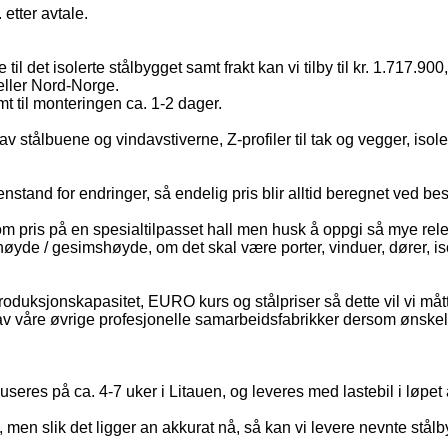
etter avtale.
il det isolerte stålbygget samt frakt kan vi tilby til kr. 1.717.900,
 eller Nord-Norge.
mt til monteringen ca. 1-2 dager.
 stålbuene og vindavstiverne, Z-profiler til tak og vegger, isoler
enstand for endringer, så endelig pris blir alltid beregnet ved be
 om pris på en spesialtilpasset hall men husk å oppgi så mye re
yde / gesimshøyde, om det skal være porter, vinduer, dører, isoler
 produksjonskapasitet, EURO kurs og stålpriser så dette vil vi måt
n av våre øvrige profesjonelle samarbeidsfabrikker dersom ønske
seres på ca. 4-7 uker i Litauen, og leveres med lastebil i løpet
, men slik det ligger an akkurat nå, så kan vi levere nevnte stålbyg