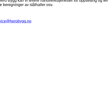
ro Bygg kan vi levere håndverkstjenester for oppsetting og ferdig
e beregninger av stålhaller osv.
vice@herobygg.no