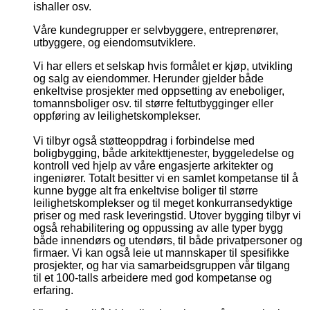
ishaller osv.
Våre kundegrupper er selvbyggere, entreprenører,
utbyggere, og eiendomsutviklere.
Vi har ellers et selskap hvis formålet er kjøp, utvikling
og salg av eiendommer. Herunder gjelder både
enkeltvise prosjekter med oppsetting av eneboliger,
tomannsboliger osv. til større feltutbygginger eller
oppføring av leilighetskomplekser.
Vi tilbyr også støtteoppdrag i forbindelse med
boligbygging, både arkitekttjenester, byggeledelse og
kontroll ved hjelp av våre engasjerte arkitekter og
ingeniører. Totalt besitter vi en samlet kompetanse til å
kunne bygge alt fra enkeltvise boliger til større
leilighetskomplekser og til meget konkurransedyktige
priser og med rask leveringstid. Utover bygging tilbyr vi
også rehabilitering og oppussing av alle typer bygg
både innendørs og utendørs, til både privatpersoner og
firmaer. Vi kan også leie ut mannskaper til spesifikke
prosjekter, og har via samarbeidsgruppen vår tilgang
til et 100-talls arbeidere med god kompetanse og
erfaring.