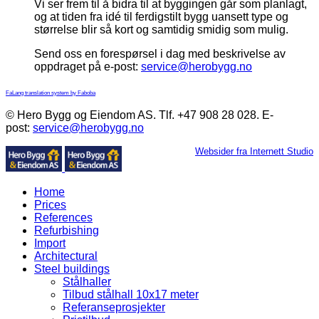
Vi ser frem til å bidra til at byggingen går som planlagt,
og at tiden fra idé til ferdigstilt bygg uansett type og
størrelse blir så kort og samtidig smidig som mulig.
Send oss en forespørsel i dag med beskrivelse av
oppdraget på e-post:
service@herobygg.no
FaLang translation system by Faboba
© Hero Bygg og Eiendom AS. Tlf. +47 908 28 028. E-
post:
service@herobygg.no
Websider fra Internett Studio
Home
Prices
References
Refurbishing
Import
Architectural
Steel buildings
Stålhaller
Tilbud stålhall 10x17 meter
Referanseprosjekter