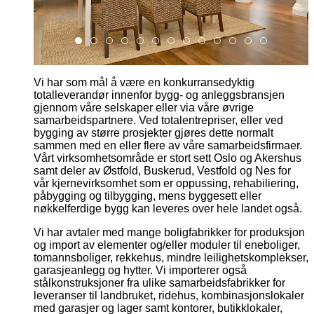
Bjorfarmannsgate7spisestueny
Bjornfarmannsagte7badnytt
Gronnegata11badny
Gronnegata11kjokkenny
Gronnegata11stueny
Holmboesgate1kjokkenny
Holmboesgate1stueny
Torjusbakken17dkjokken
Torjusbakken17dspis
Torjusbakken17ds
Torjusbakken17
Wilhelmsgat
Wilhelms
Vi har som mål å være en konkurransedyktig
totalleverandør innenfor bygg- og anleggsbransjen
gjennom våre selskaper eller via våre øvrige
samarbeidspartnere. Ved totalentrepriser, eller ved
bygging av større prosjekter gjøres dette normalt
sammen med en eller flere av våre samarbeidsfirmaer.
Vårt virksomhetsområde er stort sett Oslo og Akershus
samt deler av Østfold, Buskerud, Vestfold og Nes for
vår kjernevirksomhet som er oppussing, rehabiliering,
påbygging og tilbygging, mens byggesett eller
nøkkelferdige bygg kan leveres over hele landet også.
Vi har avtaler med mange boligfabrikker for produksjon
og import av elementer og/eller moduler til eneboliger,
tomannsboliger, rekkehus, mindre leilighetskomplekser,
garasjeanlegg og hytter. Vi importerer også
stålkonstruksjoner fra ulike samarbeidsfabrikker for
leveranser til landbruket, ridehus, kombinasjonslokaler
med garasjer og lager samt kontorer, butikklokaler,