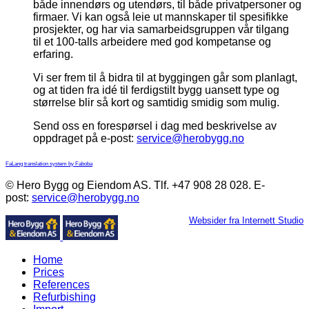
både innendørs og utendørs, til både privatpersoner og
firmaer. Vi kan også leie ut mannskaper til spesifikke
prosjekter, og har via samarbeidsgruppen vår tilgang
til et 100-talls arbeidere med god kompetanse og
erfaring.
Vi ser frem til å bidra til at byggingen går som planlagt,
og at tiden fra idé til ferdigstilt bygg uansett type og
størrelse blir så kort og samtidig smidig som mulig.
Send oss en forespørsel i dag med beskrivelse av
oppdraget på e-post:
service@herobygg.no
FaLang translation system by Faboba
© Hero Bygg og Eiendom AS. Tlf. +47 908 28 028. E-
post:
service@herobygg.no
Websider fra Internett Studio
Home
Prices
References
Refurbishing