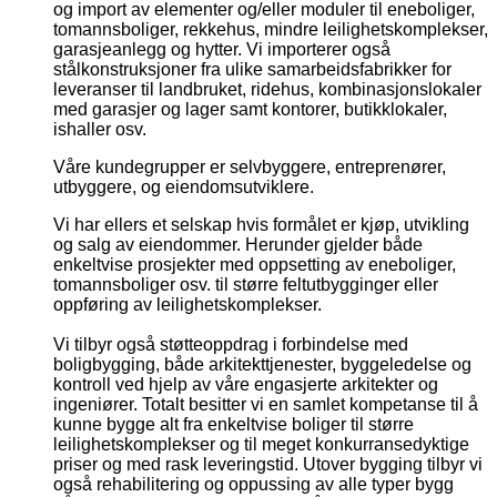
og import av elementer og/eller moduler til eneboliger,
tomannsboliger, rekkehus, mindre leilighetskomplekser,
garasjeanlegg og hytter. Vi importerer også
stålkonstruksjoner fra ulike samarbeidsfabrikker for
leveranser til landbruket, ridehus, kombinasjonslokaler
med garasjer og lager samt kontorer, butikklokaler,
ishaller osv.
Våre kundegrupper er selvbyggere, entreprenører,
utbyggere, og eiendomsutviklere.
Vi har ellers et selskap hvis formålet er kjøp, utvikling
og salg av eiendommer. Herunder gjelder både
enkeltvise prosjekter med oppsetting av eneboliger,
tomannsboliger osv. til større feltutbygginger eller
oppføring av leilighetskomplekser.
Vi tilbyr også støtteoppdrag i forbindelse med
boligbygging, både arkitekttjenester, byggeledelse og
kontroll ved hjelp av våre engasjerte arkitekter og
ingeniører. Totalt besitter vi en samlet kompetanse til å
kunne bygge alt fra enkeltvise boliger til større
leilighetskomplekser og til meget konkurransedyktige
priser og med rask leveringstid. Utover bygging tilbyr vi
også rehabilitering og oppussing av alle typer bygg