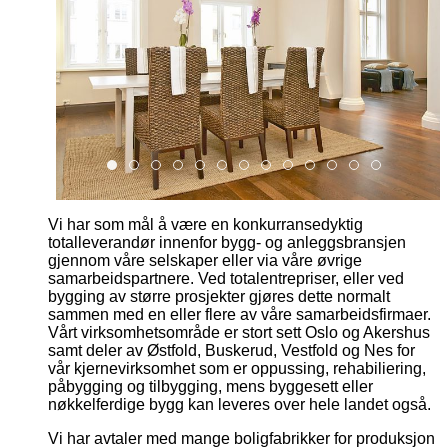
Bjorfarmannsgate7spisestueny
Bjornfarmannsagte7badnytt
Gronnegata11badny
Gronnegata11kjokkenny
Gronnegata11stueny
Holmboesgate1kjokkenny
Holmboesgate1stueny
Torjusbakken17dkjokken
Torjusbakken17dspis
Torjusbakken17ds
Torjusbakken17
Wilhelmsgat
Wilhelms
Vi har som mål å være en konkurransedyktig
totalleverandør innenfor bygg- og anleggsbransjen
gjennom våre selskaper eller via våre øvrige
samarbeidspartnere. Ved totalentrepriser, eller ved
bygging av større prosjekter gjøres dette normalt
sammen med en eller flere av våre samarbeidsfirmaer.
Vårt virksomhetsområde er stort sett Oslo og Akershus
samt deler av Østfold, Buskerud, Vestfold og Nes for
vår kjernevirksomhet som er oppussing, rehabiliering,
påbygging og tilbygging, mens byggesett eller
nøkkelferdige bygg kan leveres over hele landet også.
Vi har avtaler med mange boligfabrikker for produksjon